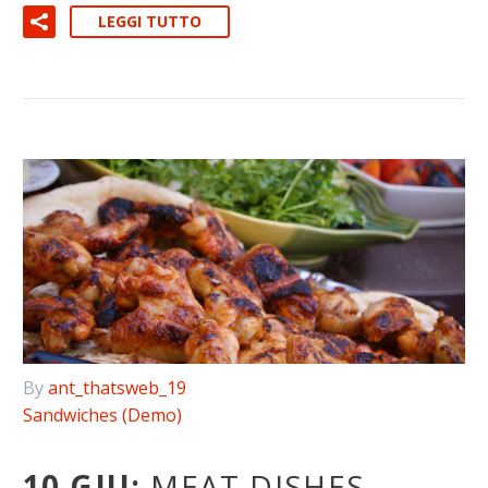
LEGGI TUTTO
By
ant_thatsweb_19
Sandwiches (Demo)
10 GIU:
MEAT DISHES