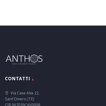
CONTATTI
Via Case Alte 22,
Sant'Omero (TE)
CIR 067039CAV0008