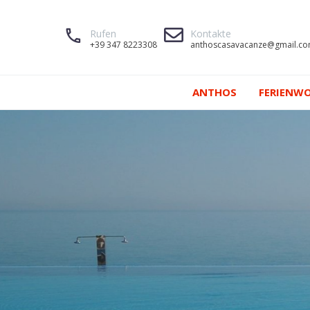
Rufen
Kontakte
+39 347 8223308
anthoscasavacanze@gmail.c
ANTHOS
FERIENW