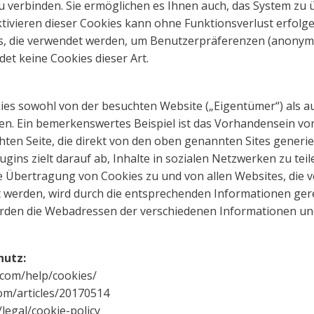
zu verbinden. Sie ermöglichen es Ihnen auch, das System z
tivieren dieser Cookies kann ohne Funktionsverlust erfolge
s, die verwendet werden, um Benutzerpräferenzen (anonym od
et keine Cookies dieser Art.
es sowohl von der besuchten Website („Eigentümer“) als au
en. Ein bemerkenswertes Beispiel ist das Vorhandensein von 
ten Seite, die direkt von den oben genannten Sites generiert
ins zielt darauf ab, Inhalte in sozialen Netzwerken zu teil
e Übertragung von Cookies zu und von allen Websites, die v
 werden, wird durch die entsprechenden Informationen gere
rden die Webadressen der verschiedenen Informationen u
hutz:
.com/help/cookies/
com/articles/20170514
/legal/cookie-policy