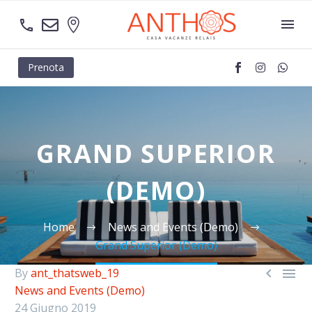
Prenota
GRAND SUPERIOR
(DEMO)
Home
News and Events (Demo)
Grand Superior (Demo)


By
ant_thatsweb_19
News and Events (Demo)
24 Giugno 2019