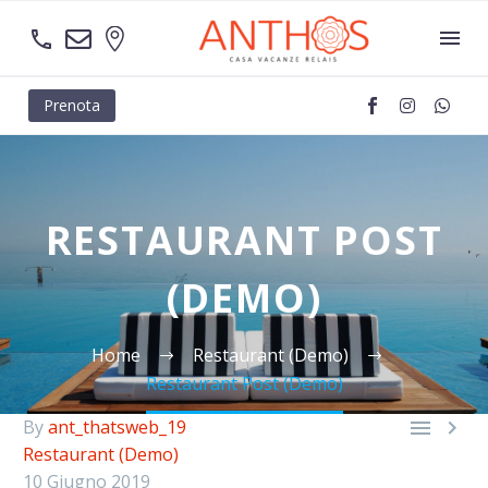
Prenota
RESTAURANT POST
(DEMO)
Home
Restaurant (Demo)
Restaurant Post (Demo)


By
ant_thatsweb_19
Restaurant (Demo)
10 Giugno 2019