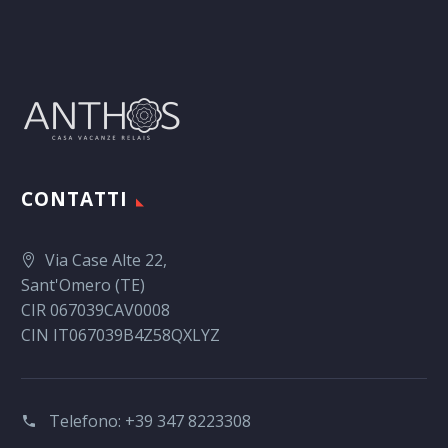
cursus a sit amet
mauris.
CONTATTI
Via Case Alte 22,
Sant'Omero (TE)
CIR 067039CAV0008
CIN IT067039B4Z58QXLYZ
Telefono:
+39 347 8223308