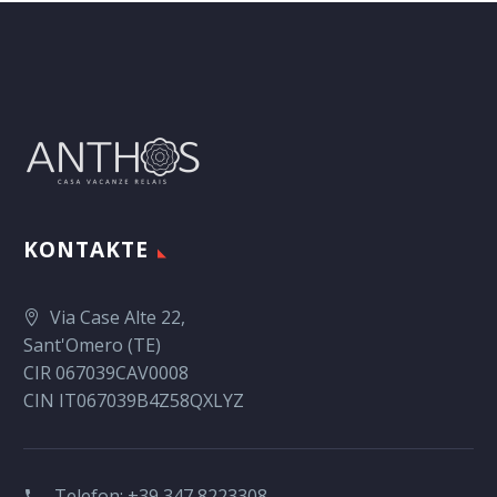
KONTAKTE
Via Case Alte 22,
Sant'Omero (TE)
CIR 067039CAV0008
CIN IT067039B4Z58QXLYZ
Telefon:
+39 347 8223308