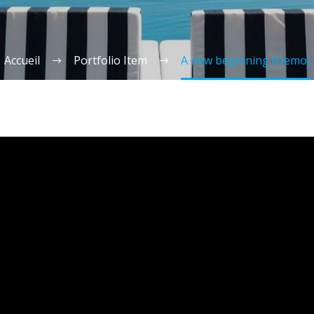
Accueil
Portfolio Item
A new beginning (Demo)